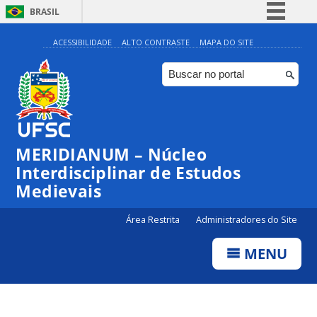
BRASIL
Simplifique!
ACESSIBILIDADE
ALTO CONTRASTE
MAPA DO SITE
Comunica BR
Participe
Acesso à informação
Legislação
MERIDIANUM – Núcleo
Canais
Interdisciplinar de Estudos
Medievais
Área Restrita
Administradores do Site
MENU