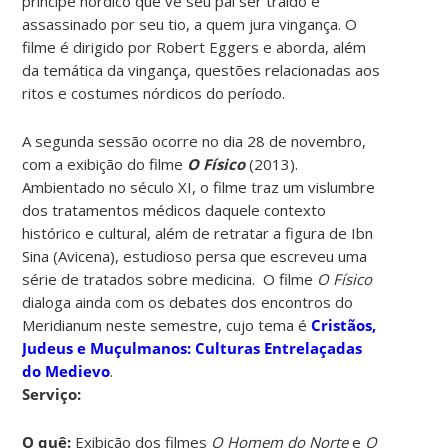
príncipe nórdico que vê seu pai ser traído e
assassinado por seu tio, a quem jura vingança. O
filme é dirigido por Robert Eggers e aborda, além
da temática da vingança, questões relacionadas aos
ritos e costumes nórdicos do período.
A segunda sessão ocorre no dia 28 de novembro,
com a exibição do filme
O Físico
(2013).
Ambientado no século XI, o filme traz um vislumbre
dos tratamentos médicos daquele contexto
histórico e cultural, além de retratar a figura de Ibn
Sina (Avicena), estudioso persa que escreveu uma
série de tratados sobre medicina. O filme
O Físico
dialoga ainda com os debates dos encontros do
Meridianum neste semestre, cujo tema é
Cristãos,
Judeus e Muçulmanos: Culturas Entrelaçadas
do Medievo
.
Serviço:
O quê:
Exibição dos filmes
O Homem do Norte
e
O