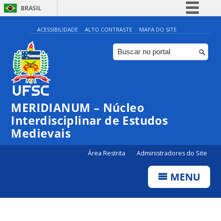
BRASIL
Simplifique!
ACESSIBILIDADE
ALTO CONTRASTE
MAPA DO SITE
Comunica BR
Participe
Acesso à informação
Legislação
MERIDIANUM – Núcleo
Canais
Interdisciplinar de Estudos
Medievais
Área Restrita
Administradores do Site
MENU